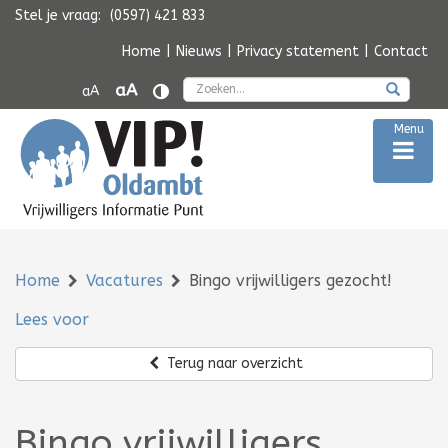
Stel je vraag:
(0597) 421 833
Navigatie
overslaan
Home
|
Nieuws
|
Privacy statement
|
Contact
Zoek
aA
aA
Menu
Home
Vacatures
Bingo vrijwilligers gezocht!
Lees voor
Terug naar overzicht
Bingo vrijwilligers