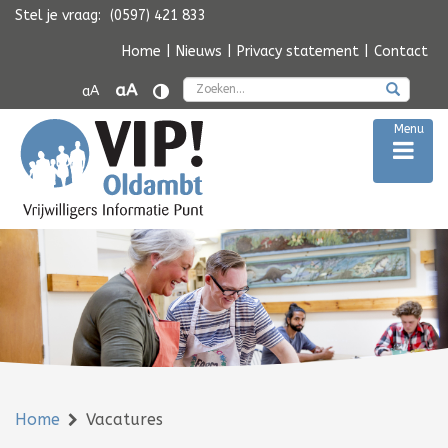
Stel je vraag:
(0597) 421 833
Navigatie
overslaan
Home
|
Nieuws
|
Privacy statement
|
Contact
Zoek
aA
aA
Menu
Home
Vacatures