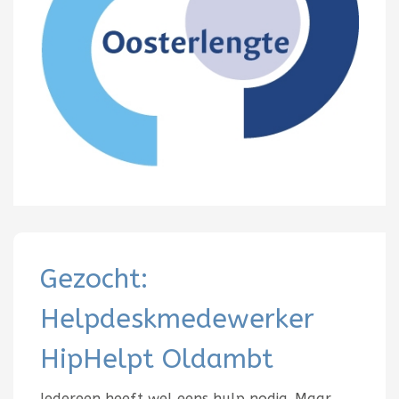
Gezocht:
Helpdeskmedewerker
HipHelpt Oldambt
Iedereen heeft wel eens hulp nodig. Maar